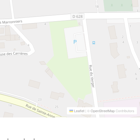
Leaflet
|
©
OpenStreetMap
Contributors