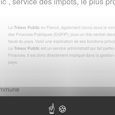
ic , service des impots, le plus 
Le
Trésor Public
en France, également connu sous le nom
des Finances Publiques (DGFIP), joue un rôle central dans 
fiscal du pays. Voici une explication de ses fonctions princi
Le
Trésor Public
est un service administratif qui fait parti
Finances. Il est donc directement impliqué dans la gestion
pays.
Commune