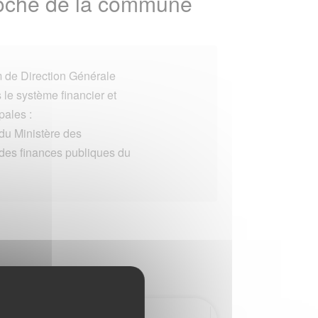
proche de la commune
 de Direction Générale
le système financier et
pales :
e du Ministère des
 des finances publiques du