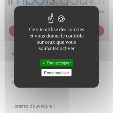
Ce site utilise des cookies
SERVICE DES IMPÔTS DES PARTICULIERS (SIP) -
NEUILLY-SUR-MARNE
et vous donne le contrôle
sur ceux que vous
souhaitez activer
Vous rendre sur place :
Tout accepter
5 rue des Martyrs-de-la-Déportation
Personnaliser
93330 Neuilly-sur-Marne
Tel :+33 (0)809401401 / +33 (0)182305150 (*)
Horaires d'ouverture :