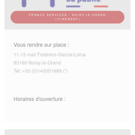
FRANCE SERVICES - NOISY-LE-GRAND
(ITINÉRANT)
Vous rendre sur place :
11-15 mail Federico-Garcia-Lorca
93160 Noisy-le-Grand
Tel :+33 (0)143051889 (*)
Horaires d'ouverture :