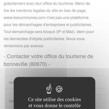
gratuitement avec leur office du tourisme. Merci de
lire les mentions legales du site en bas de page.
www.lescommunes.com n'est pas une plateforme
pour les démarchages d'entreprises et publicitaires.
Tout demarchage sera bloqué (IP et Mail). Idem pour
les demandes d'objets publicitaires. Nous vous
remercions par avance.
- Contacter votre office du tourisme de
bonneville (80670) -
Ce site utilise des cookies
et vous donne le contrôle