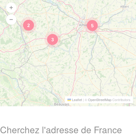
2
5
3
Leaflet
|
©
OpenStreetMap
Contributors
Cherchez l'adresse de France