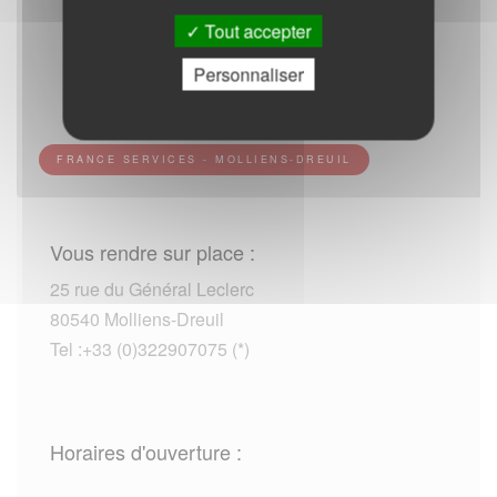
Tout accepter
Personnaliser
FRANCE SERVICES - MOLLIENS-DREUIL
Vous rendre sur place :
25 rue du Général Leclerc
80540 Molliens-Dreuil
Tel :+33 (0)322907075 (*)
Horaires d'ouverture :