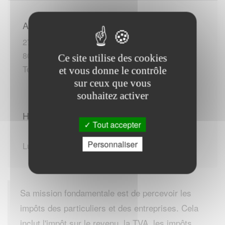
Adresse :
27 place de la République
80290 Poix-de-Picardie
Ce site utilise des cookies
Tel :+33 (0)322900058
et vous donne le contrôle
sur ceux que vous
souhaitez activer
Horaires d'ouverture :
Tout accepter
Personnaliser
Lundi au Vendredi de 08:45 - 12:15
Sa mission fondamentale est de percevoir les
impôts des particuliers et des entreprises. Cela
inclut l'impôt sur le revenu, la TVA, les impôts