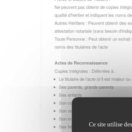
Ne peuvent pas obtenir de copies intégrale
qualité d'héritier et indiquent les noms de
Autres Héritiers : Peuvent obtenir des extr
attestation notariale (sans besoin d'indiq
Toute Personne : Peut obtenir un extrait s
noms des titulaires de l’acte
Actes de Reconnaissance
Copies Intégrales : Délivrées à :
Le titulaire de l’acte (s'il est majeur 
Ses parents, grands-parents
Ses enfants
Son conjoint
Son représentant légal (parents, tuteur
Son mandataire (notaire, avocat)
Ce site utilise d
Ses héritiers (à condition qu’ils justifie