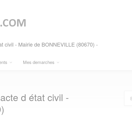
at civil - Mairie de BONNEVILLE (80670) -
ents
Mes demarches
te d état civil -
)