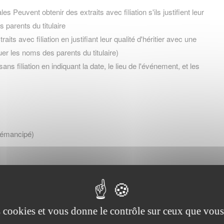
s Peuvent obtenir des extraits avec filiation s'ils justifient leur
s parents du titulaire
aits avec filiation en justifiant leur qualité d'héritier avec une
uer les noms des parents du titulaire)
ans filiation en indiquant la date, le lieu de l'événement, et les
ou émancipé)
, curateur)
es cookies et vous donne le contrôle sur ceux que vous
nt de cette qualité)